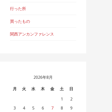
行った所
買ったもの
関西アンカンファレンス
2026年8月
月
火
水
木
金
土
日
1
2
3
4
5
6
7
8
9