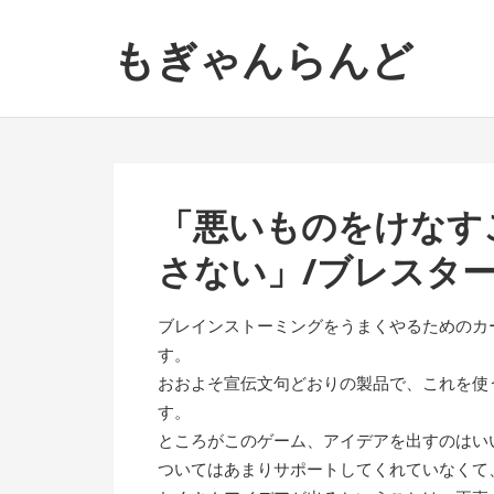
ナ
コ
もぎゃんらんど
ビ
ン
ゲ
テ
ー
ン
シ
ツ
ョ
へ
ン
ス
「悪いものをけなす
へ
キ
ス
ッ
さない」/ブレスタ
キ
プ
ッ
ブレインストーミングをうまくやるためのカ
プ
す。
おおよそ宣伝文句どおりの製品で、これを使
す。
ところがこのゲーム、アイデアを出すのはい
ついてはあまりサポートしてくれていなくて