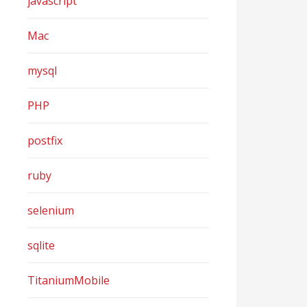
javascript
Mac
mysql
PHP
postfix
ruby
selenium
sqlite
TitaniumMobile