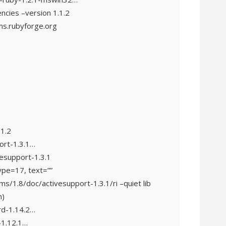
ncies –version 1.1.2
ms.rubyforge.org
.1.2
port-1.3.1…
vesupport-1.3.1
ype=17, text=”
”
ms/1.8/doc/activesupport-1.3.1/ri –quiet lib
n)
ord-1.14.2…
k-1.12.1…