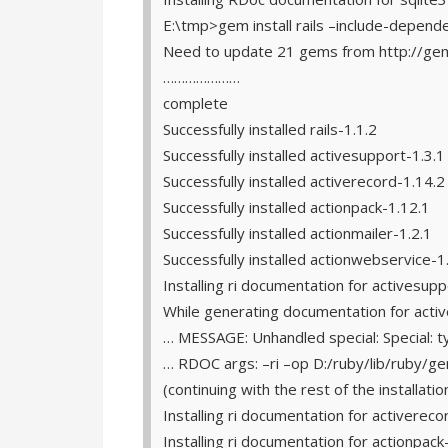
E:\tmp>gem install rails –include-depende
Need to update 21 gems from http://ge
…………………
complete
Successfully installed rails-1.1.2
Successfully installed activesupport-1.3.1
Successfully installed activerecord-1.14.2
Successfully installed actionpack-1.12.1
Successfully installed actionmailer-1.2.1
Successfully installed actionwebservice-1
Installing ri documentation for activesup
While generating documentation for acti
… MESSAGE: Unhandled special: Special: t
… RDOC args: –ri –op D:/ruby/lib/ruby/ge
(continuing with the rest of the installatio
Installing ri documentation for activerec
Installing ri documentation for actionpac