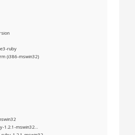
rsion
te3-ruby
form (i386-mswin32)
-mswin32
ruby-1.2.1-mswin32…
e3-ruby-1.2.1-mswin32…