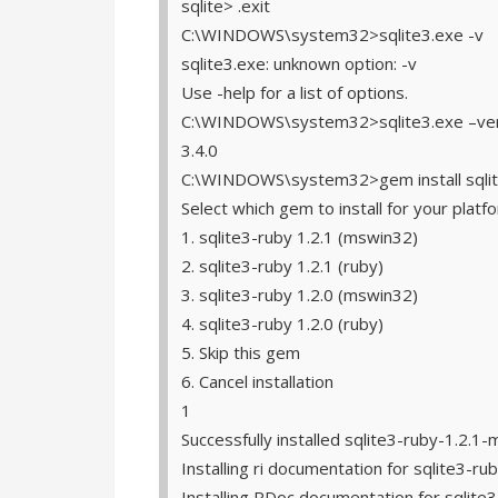
sqlite> .exit
C:\WINDOWS\system32>sqlite3.exe -v
sqlite3.exe: unknown option: -v
Use -help for a list of options.
C:\WINDOWS\system32>sqlite3.exe –ve
3.4.0
C:\WINDOWS\system32>gem install sqli
Select which gem to install for your plat
1. sqlite3-ruby 1.2.1 (mswin32)
2. sqlite3-ruby 1.2.1 (ruby)
3. sqlite3-ruby 1.2.0 (mswin32)
4. sqlite3-ruby 1.2.0 (ruby)
5. Skip this gem
6. Cancel installation
1
Successfully installed sqlite3-ruby-1.2.1
Installing ri documentation for sqlite3-
Installing RDoc documentation for sqlit